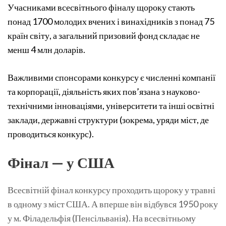
Учасниками всесвітнього фіналу щороку стають
понад 1700 молодих вчених і винахідників з понад 75
країн світу, а загальний призовий фонд складає не
менш 4 млн доларів.
Важливими спонсорами конкурсу є численні компанії
та корпорації, діяльність яких пов’язана з науково-
технічними інноваціями, університети та інші освітні
заклади, державні структури (зокрема, уряди міст, де
проводиться конкурс).
Фінал — у США
Всесвітній фінал конкурсу проходить щороку у травні
в одному з міст США. А вперше він відбувся 1950 року
у м. Філадельфія (Пенсільванія). На всесвітньому